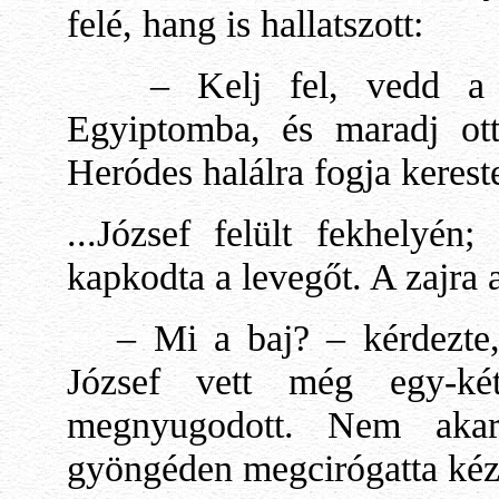
felé, hang is hallatszott:
– Kelj fel, vedd a gy
Egyiptomba, és maradj ot
Heródes halálra fogja kerest
...József felült fekhelyén
kapkodta a levegőt. A zajra a
– Mi a baj? – kérdezte, 
József vett még egy-két
megnyugodott. Nem akart
gyöngéden megcirógatta kézfe