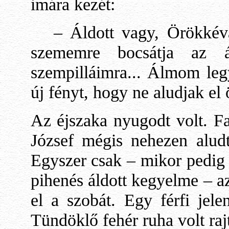
imára kezét:
– Áldott vagy, Örökkévaló
szememre bocsátja az ál
szempilláimra... Álmom leg
új fényt, hogy ne aludjak el 
Az éjszaka nyugodt volt. Fa
József mégis nehezen aludt 
Egyszer csak – mikor pedig 
pihenés áldott kegyelme – az
el a szobát. Egy férfi jele
Tündöklő fehér ruha volt rajt