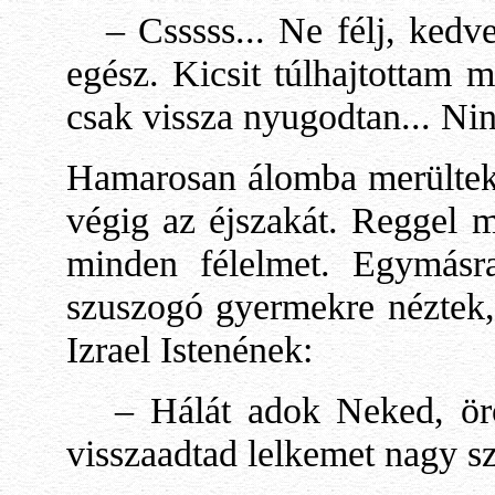
– Csssss... Ne félj, kedve
egész. Kicsit túlhajtottam
csak vissza nyugodtan... Nin
Hamarosan álomba merültek,
végig az éjszakát. Reggel m
minden félelmet. Egymás
szuszogó gyermekre néztek,
Izrael Istenének:
– Hálát adok Neked, örök
visszaadtad lelkemet nagy sze