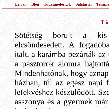
Ez van
–
Blog
–
Tudatmódosítók
–
Salátástál
–
Terápi
Li
Sötétség borult a kis
elcsöndesedett. A fogadóba
italt, a karámba bezárták az 
a pásztorok álomra hajtott
Mindenhatónak, hogy aznap i
házban, túl az egész napi f
lefekvéshez készülődött. Szer
asszonya és a gyermek már b