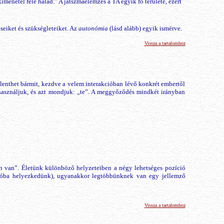
kimenetel felé halad.” A játszmaelemzés a TA egyik fő területe, ezért
seiket és szükségleteiket. Az
autonómia
(lásd alább) egyik ismérve.
Vissza a tartalomhoz
lenthet bármit, kezdve a velem interakcióban lévő konkrét embertől
használjuk, és azt mondjuk: „te”. A meggyőződés mindkét irányban
ben van”. Életünk különböző helyzeteiben a négy lehetséges pozíció
cióba helyezkedünk), ugyanakkor legtöbbünknek van egy jellemző
Vissza a tartalomhoz