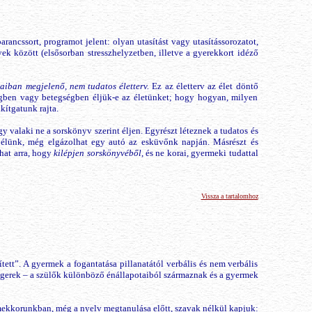
arancssort, programot jelent: olyan utasítást vagy utasítássorozatot,
 között (elsősorban stresszhelyzetben, illetve a gyerekkort idéző
saiban megjelenő, nem tudatos életterv.
Ez az életterv az élet döntő
égben vagy betegségben éljük-e az életünket; hogy hogyan, milyen
ítgatunk rajta.
 valaki ne a sorskönyv szerint éljen. Egyrészt léteznek a tudatos és
t élünk, még elgázolhat egy autó az esküvőnk napján. Másrészt és
hat arra, hogy
kilépjen sorskönyvéből
, és ne korai, gyermeki tudattal
Vissza a tartalomhoz
ett”. A gyermek a fogantatása pillanatától verbális és nem verbális
ingerek – a szülők különböző énállapotaiból származnak és a gyermek
mekkorunkban, még a nyelv megtanulása előtt, szavak nélkül kapjuk: