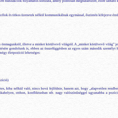
ejtett tranzakciók folyamatos sorozata, amely pontosan meghatározott, előre látható 
só célok és titkos üzenetek nélkül kommunikálnak egymással, őszintén kifejezve érzé
nmagunkról, illetve a minket körülvevő világról. A „minket körülvevő világ” je
ntésére gondolunk is, ebben az összefüggésben az egyes szám második személyt 
égy életpozíció lehetséges:
zíció)
letes, hiba nélkül való, nincs hová fejlődnie, hanem azt, hogy „alapvetően rend
nkahelyen, otthon, konfliktusban stb. nagy valószínűséggel ugyanabba a pozí