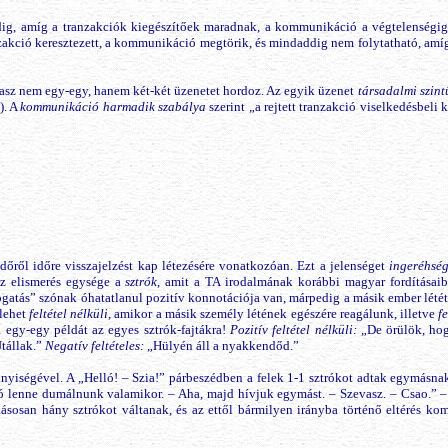
ig, amíg a tranzakciók kiegészítőek maradnak, a kommunikáció a végtelenségig 
akció keresztezett, a kommunikáció megtörik, és mindaddig nem folytatható, amíg
álasz nem egy-egy, hanem két-két üzenetet hordoz. Az egyik üzenet
társadalmi szint
). A
kommunikáció harmadik szabálya
szerint „a rejtett tranzakció viselkedésbeli
dőről időre visszajelzést kap létezésére vonatkozóan. Ezt a jelenséget
ingeréhsé
Az elismerés egysége a
sztrók
, amit a TA irodalmának korábbi magyar fordításai
ogatás” szónak óhatatlanul pozitív konnotációja van, márpedig a másik ember lété
 lehet
feltétel nélküli
, amikor a másik személy létének egészére reagálunk, illetve
f
egy-egy példát az egyes sztrók-fajtákra!
Pozitív feltétel nélküli:
„De örülök, hog
tállak.”
Negatív feltételes:
„Hülyén áll a nyakkendőd.”
nyiségével. A „Helló! – Szia!” párbeszédben a felek 1-1 sztrókot adtak egymásna
ó lenne dumálnunk valamikor. – Aha, majd hívjuk egymást. – Szevasz. – Csao.” –
ásosan hány sztrókot váltanak, és az ettől bármilyen irányba történő eltérés kom