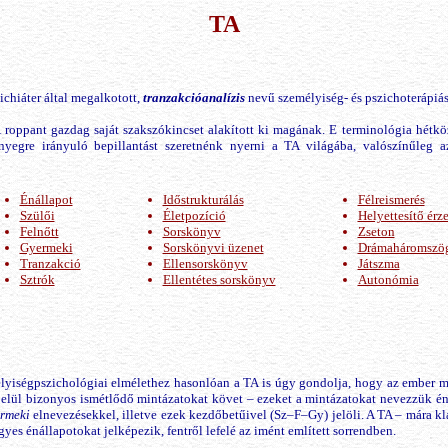
TA
chiáter által megalkotott,
tranzakcióanalízis
nevű személyiség- és pszichoterápiás e
A roppant gazdag saját szakszókincset alakított ki magának. E terminológia hétk
nyegre irányuló bepillantást szeretnénk nyerni a TA világába, valószínűleg 
Énállapot
Időstrukturálás
Félreismerés
Szülői
Életpozíció
Helyettesítő érz
Felnőtt
Sorskönyv
Zseton
Gyermeki
Sorskönyvi üzenet
Drámaháromszö
Tranzakció
Ellensorskönyv
Játszma
Sztrók
Ellentétes sorskönyv
Autonómia
yiségpszichológiai elmélethez hasonlóan a TA is úgy gondolja, hogy az ember m
elül bizonyos ismétlődő mintázatokat követ – ezeket a mintázatokat nevezzük éná
rmeki
elnevezésekkel, illetve ezek kezdőbetűivel (Sz–F–Gy) jelöli. A TA – mára k
gyes énállapotokat jelképezik, fentről lefelé az imént említett sorrendben.