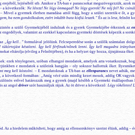
g erejéből, lejtéséből stb. Amikor a TA-ban e parancsokat megszövegezzük, azok
l – a következők:
Ne létezz! Ne légy önmagad! Ne légy gyerek! Ne nőj fel! Ne csiná
– Mivel a gyermek életben maradása attól függ, hogy a szülei szeretik-e őt, a 
gem, ha nem gondolkodom, ezért inkább buta kisfiú leszek.”
És az is lesz, felnőtt k
zintén a szülő Gyermekijéből indulnak és a gyerek Gyermekijébe érkeznek az
e
z engedélyek, valamint az ezekkel kapcsolatos gyermeki döntések képezik a sorsk
 az
„Így kell...”
formulával jelölünk. Felcseperedése során a szülők számtalan dol
 tükörtojást készíteni. Így kell férfinak/nőnek lenni. Így kell magadra irányítan
kat eltárolja (elvileg a Felnőttjében), és ha a helyzet úgy hozza, újrajátssza őket.
ek: ezek ténylegesen, szóban elhangzó mondatok, amelyek arra vonatkoznak, hogy 
 fejünkben e mondatok a szüleink hangján – oly sokszor hallottuk őket. Ilyesmike
nt meg kell kóstolni.
– E mondatoknak a TA-ban az
ellenparancs
nevet adták, me
, a következő formában: „Amíg vécé után mindig kezet mosok, addig OK vagyok.”
k különös erővel határozzák meg a gyerek (majd később a Gyermeki énállapotban l
is az angol
driver
szót használjuk rájuk. Az öt driver a következő:
Légy tökéletes! L
ód. Az a hiedelem működteti, hogy amíg az ellensorskönyv szerint élünk, addig – és