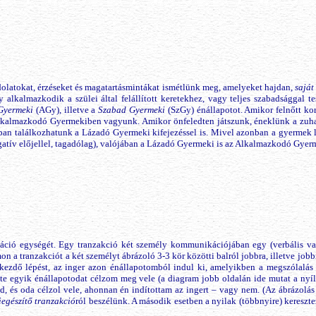
latokat, érzéseket és magatartásmintákat ismétlünk meg, amelyeket hajdan,
saját
gy alkalmazkodik a szülei által felállított keretekhez, vagy teljes szabadságga
Gyermeki
(AGy), illetve a
Szabad Gyermeki
(SzGy) énállapotot. Amikor felnőtt kor
lkalmazkodó Gyermekiben vagyunk. Amikor önfeledten játszunk, éneklünk a zuha
n találkozhatunk a Lázadó Gyermeki kifejezéssel is. Mivel azonban a gyermek lá
egatív előjellel, tagadólag), valójában a Lázadó Gyermeki is az Alkalmazkodó Gye
ió egységét. Egy tranzakció két személy kommunikációjában egy (verbális va
on a tranzakciót a két személyt ábrázoló 3-3 kör közötti balról jobbra, illetve jobb
kezdő lépést, az inger azon énállapotomból indul ki, amelyikben a megszólalás
 te egyik énállapotodat célzom meg vele (a diagram jobb oldalán ide mutat a nyíl 
od, és oda célzol vele, ahonnan én indítottam az ingert – vagy nem. (Az ábrázolá
iegészítő tranzakció
ról beszélünk. A második esetben a nyilak (többnyire) kereszte