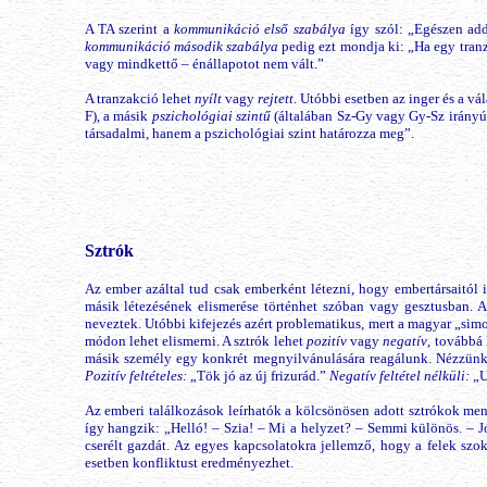
A TA szerint a
kommunikáció
első szabálya
így szól: „Egészen add
kommunikáció második szabálya
pedig ezt mondja ki: „Ha egy tranz
vagy mindkettő – énállapotot nem vált.”
A tranzakció lehet
nyílt
vagy
rejtett
. Utóbbi esetben az inger és a v
F), a másik
pszichológiai szintű
(általában Sz-Gy vagy Gy-Sz irányú
társadalmi, hanem a pszichológiai szint határozza meg”.
Sztrók
Az ember azáltal tud csak emberként létezni, hogy embertársaitól i
másik létezésének elismerése történhet szóban vagy gesztusban. 
neveztek. Utóbbi kifejezés azért problematikus, mert a magyar „sim
módon lehet elismerni. A sztrók lehet
pozitív
vagy
negatív
, továbbá
másik személy egy konkrét megnyilvánulására reagálunk. Nézzünk 
Pozitív feltételes:
„Tök jó az új frizurád.”
Negatív feltétel nélküli:
„U
Az emberi találkozások leírhatók a kölcsönösen adott sztrókok men
így hangzik: „Helló! – Szia! – Mi a helyzet? – Semmi különös. – J
cserélt gazdát. Az egyes kapcsolatokra jellemző, hogy a felek szok
esetben konfliktust eredményezhet.