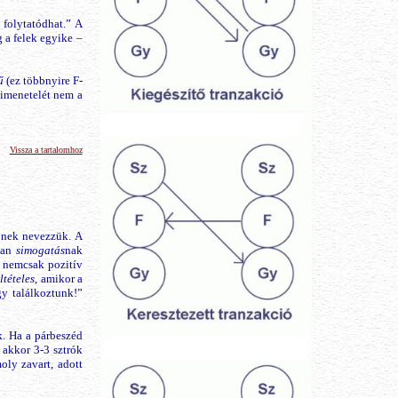
folytatódhat.” A
 a felek egyike –
ű
(ez többnyire F-
 kimenetelét nem a
Vissza a tartalomhoz
g
nek nevezzük. A
ban
simogatás
nak
t nemcsak pozitív
eltételes
, amikor a
y találkoztunk!”
k. Ha a párbeszéd
 akkor 3-3 sztrók
oly zavart, adott