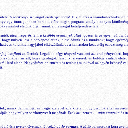
ülete. A
sorskönyv
szó angol eredetije:
script
. E kifejezés a számítástechnikában p
nyv egy önmagunkban hordott, előre megírt program, amely bizonyos körülmények
kve minket életünk útján annak előre megírt beteljesedése felé.
zülők által megerősített, a későbbi események által igazolt és az egyén választá
m; hogy milyen lesz a párkapcsolatunk, a családunk és a munkánk; hogy egészs
téves korunkra nagyjából elkészülünk, de a kamaszkor kezdetéig ezt-azt még alak
y fog lezajlani
az életünk. Legalább négy tényező van, ami azt eredményezheti, hogy
skönyvünkben az áll, hogy gazdagok leszünk, sikeresek és boldog családi élete
kről lásd alább. Negyedrészt önismereti és terápiás munkával az egyén képessé vál
ét.
, annak definíciójában mégis szerepel az a kitétel, hogy „szülők által megerősít
olják, hogy milyen sorskönyvet ír magának. Ezek az üzenetek – mint tranzakciós 
nduló és a gyerek Gyermekijét célzó
gátló parancs
. A gátló parancsokat kora gyer