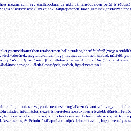
pes megmaradni egy énállapotban, de akár pár másodpercen belül is többször
y egész viselkedésének (szavainak, hanglejtésének, mozdulatainak, testhelyzeténe
yeket gyermekkorunkban rendszeresen hallottunk
saját szüleinktől
(vagy a szülőkh
viselkedésének, megtanítva neki, hogy mit szabad, mit nem szabad, másfelől
gon
z
Irányító-Szabályozó Szülői
(ISz), illetve a
Gondoskodó Szülői
(GSz) énállapotot
 általános igazságok, életbölcsességek, intések, figyelmeztetések.
nőtt énállapotunkban vagyunk, nem azzal foglalkozunk, ami volt, vagy ami kelle
 róla minden információt, s ezek ismeretében hozzuk meg a legjobb döntést. Felnő
t, fölmérve a valós lehetőségeket és kockázatokat. Felnőtt tudatosságunk tesz ké
ek kezelését is, és Felnőtt énállapotban tudjuk felmérni azt is, hogy személyes 