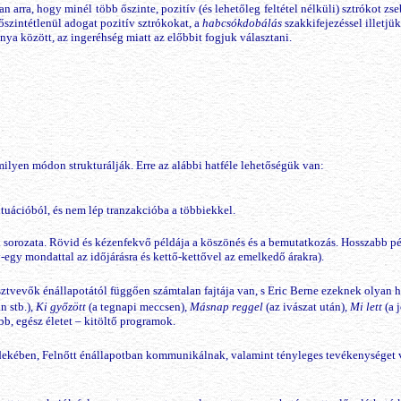
an arra, hogy minél több őszinte, pozitív (és lehetőleg feltétel nélküli) sztrókot zs
őszintétlenül adogat pozitív sztrókokat, a
habcsókdobálás
szakkifejezéssel illetjü
nya között, az ingeréhség miatt az előbbit fogjuk választani.
ilyen módon strukturálják. Erre az alábbi hatféle lehetőségük van:
zituációból, és nem lép tranzakcióba a többiekkel.
ok sorozata. Rövid és kézenfekvő példája a köszönés és a bemutatkozás. Hosszabb
-egy mondattal az időjárásra és kettő-kettővel az emelkedő árakra).
résztvevők énállapotától függően számtalan fajtája van, s Eric Berne ezeknek olyan
n stb.),
Ki győzött
(a tegnapi meccsen),
Másnap reggel
(az ivászat után),
Mi lett
(a j
bb, egész életet – kitöltő programok.
 érdekében, Felnőtt énállapotban kommunikálnak, valamint tényleges tevékenysége