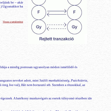
ebeljünk be – akár
k.) Ugyanakkor ha
Vissza a tartalomhoz
 példája a mindig pontosan ugyanolyan módon ismétlődő és
 hangzatos neveket adott, mint
Szülői munkaközösség, Pszichiátria,
ó öreg Joe-val),
Hát nem borzasztó
stb. Szemben a rítusokkal, az
t végeznek. A hatékony munkavégzés az esetek túlnyomó részében ide