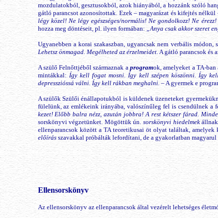
mozdulatokból, gesztusokból, azok hiányából, a hozzánk szóló han
gátló parancsot azonosítottak. Ezek – magyarázat és kifejtés nélkü
légy közel! Ne légy egészséges/normális! Ne gondolkozz! Ne érezz!
hozza meg döntéseit, pl. ilyen formában:
„Anya csak akkor szeret en
Ugyanebben a korai szakaszban, ugyancsak nem verbális módon, s
Lehetsz önmagad. Megélheted az érzelmeidet.
A gátló parancsok és a
A szülő Felnőttjéből származnak a
program
ok, amelyeket a TA-ban
mintákkal:
Így kell fogat mosni. Így kell szépen köszönni. Így kell
depresszióssá válni. Így kell rákban meghalni.
– A gyermek e programo
A szülők Szülői énállapotukból is küldenek üzeneteket gyermekükn
fülelünk, az emlékeink irányába, valószínűleg fel is csendülnek a
kezet! Előbb balra nézz, azután jobbra! A rest kétszer fárad. Minde
sorskönyvi végzetünket. Mögöttük ún.
sorskönyvi
hiedelmek
állnak
ellenparancsok között a TA teoretikusai öt olyat találtak, amelye
előírás
szavakkal próbálták lefordítani, de a gyakorlatban magyarul 
Ellensorskönyv
Az ellensorskönyv az ellenparancsok által vezérelt lehetséges életm