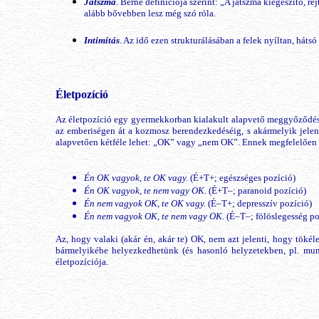
Játszma
. Berne definíciója szerint: „A játszma kiegészítő, r
alább bővebben lesz még szó róla.
Intimitás
. Az idő ezen strukturálásában a felek nyíltan, hát
Életpozíció
Az életpozíció egy gyermekkorban kialakult alapvető meggyőződés ö
az emberiségen át a kozmosz berendezkedéséig, s akármelyik jele
alapvetően kétféle lehet: „OK” vagy „nem OK”. Ennek megfelelően n
Én OK vagyok, te OK vagy.
(É+T+; egészséges pozíció)
Én OK vagyok, te nem vagy OK.
(É+T–; paranoid pozíció)
Én nem vagyok OK, te OK vagy.
(É–T+; depresszív pozíció)
Én nem vagyok OK, te nem vagy OK.
(É–T–; fölöslegesség po
Az, hogy valaki (akár én, akár te) OK, nem azt jelenti, hogy töké
bármelyikébe helyezkedhetünk (és hasonló helyzetekben, pl. mu
életpozíciója.