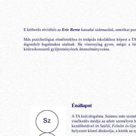
E kétbetűs rövidítés az
Eric Berne
kanadai származású, amerikai pszi
Más pszichológiai elméletekhez és terápiás iskolákhoz képest a T
átgondolt fogalmakra utalnak. Ha viszonylag gyors, mégis a lé
kislexikonszerű gyűjteményének áttanulmányozása.
Énállapot
A TA kulcsfogalma. Számos más személ
viselkedés módja az adott személyen b
kezdőbetűvel írt
Szülői
,
Felnőtt
és
Gye
helyezett körrel ábrázolja; a körök az e