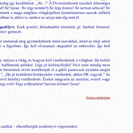
 mindig így kezdődnek:
„Ne...!”
A TA-teoretikusok tizenkét lehetséges
ld! Ne!
(azaz:
Ne tégy semmit!
)
Ne légy fontos! Ne tartozz sehová! Ne
gyermek a maga mágikus világképében (természetesen szavak nélkül)
orában is, akkor is, amikor az anyja már rég nem él.
ngedély
ek. Ezek pozitív, felszabadító üzenetek, pl.
Szabad létezned.
önyv gerincét.
got tanítanak meg gyermeküknek mind szavakkal, mind az eléje adott
i a figyelmet. Így kell elriasztani magadtól az embereket. Így kell
milyen a világ, és hogyan kell viselkednünk a világban. Ha befelé
t hallhatunk például:
Légy jó kislány/kisfiú! Vécé után mindig moss
rt betartásuk révén kerülhetjük el a gátló parancsok nyomán megírt
, „Ha jó kisfiúként/kislányként viselkedek, akkor OK vagyok.” Az
évő felnőtt) viselkedését. Ezeket magyarra az
utasítás
,
vezető
vagy
égy erős! Tégy erőfeszítést! Szerezz örömet! Siess!
Vissza a tartalomhoz
 azáltal – elkerülhetjük sorskönyvi végzetünket.