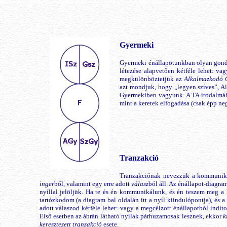
Gyermeki
Gyermeki énállapotunkban olyan gondo
létezése alapvetően kétféle lehet: va
megkülönböztetjük az
Alkalmazkodó 
azt mondjuk, hogy „legyen szíves”, A
Gyermekiben vagyunk. A TA irodalmába
mint a keretek elfogadása (csak épp n
Tranzakció
Tranzakciónak nevezzük a kommunikác
inger
ből, valamint egy erre adott
válasz
ból áll. Az énállapot-diagram
nyíllal jelöljük. Ha te és én kommunikálunk, és én teszem meg a 
tartózkodom (a diagram bal oldalán itt a nyíl kiindulópontja), és a
adott válaszod kétféle lehet: vagy a megcélzott énállapotból indít
Első esetben az ábrán látható nyilak párhuzamosak lesznek, ekkor
k
keresztezett tranzakció
esete.