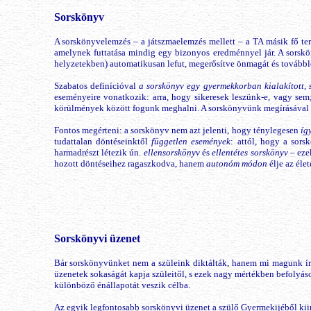
Sorskönyv
A sorskönyvelemzés – a játszmaelemzés mellett – a TA másik fő ter
amelynek futtatása mindig egy bizonyos eredménnyel jár. A sorskö
helyzetekben) automatikusan lefut, megerősítve önmagát és továbblö
Szabatos definícióval
a sorskönyv egy gyermekkorban kialakított, s
eseményeire vonatkozik: arra, hogy sikeresek leszünk-e, vagy se
körülmények között fogunk meghalni. A sorskönyvünk megírásával ha
Fontos megérteni: a sorskönyv nem azt jelenti, hogy ténylegesen
íg
tudattalan döntéseinktől
független események
: attól, hogy a sor
harmadrészt létezik ún.
ellensorskönyv
és
ellentétes sorskönyv
– eze
hozott döntéseihez ragaszkodva, hanem
autonóm módon
élje az élet
Sorskönyvi üzenet
Bár sorskönyvünket nem a szüleink diktálták, hanem mi magunk írtuk
üzenetek sokaságát kapja szüleitől, s ezek nagy mértékben befolyás
különböző énállapotát veszik célba.
Az egyik legfontosabb sorskönyvi üzenet a szülő Gyermekijéből kii