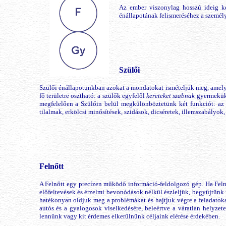
Az ember viszonylag hosszú ideig ké
énállapotának felismeréséhez a személ
Szülői
Szülői énállapotunkban azokat a mondatokat ismételjük meg, amel
fő területre osztható: a szülők egyfelől
kereteket szabnak
gyermekük 
megfelelően a Szülőin belül megkülönböztetünk két funkciót: a
tilalmak, erkölcsi minősítések, szidások, dicséretek, illemszabályok,
Felnőtt
A Felnőtt egy precízen működő információ-feldolgozó gép. Ha Fel
előfeltevések és érzelmi bevonódások nélkül észleljük, begyűjtünk
hatékonyan oldjuk meg a problémákat és hajtjuk végre a feladatoka
autós és a gyalogosok viselkedésére, beleértve a váratlan helyzet
lennünk vagy kit érdemes elkerülnünk céljaink elérése érdekében.