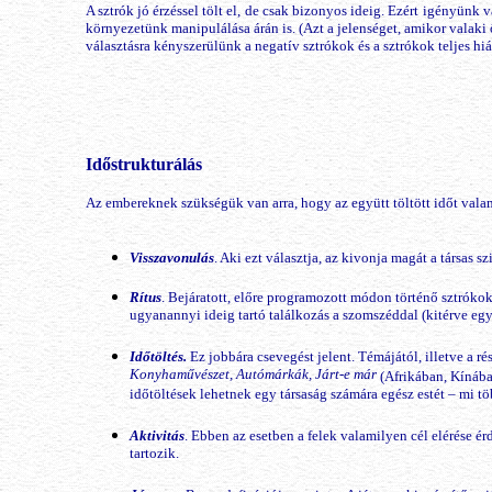
A sztrók jó érzéssel tölt el, de csak bizonyos ideig. Ezért igényünk v
környezetünk manipulálása árán is. (Azt a jelenséget, amikor valaki 
választásra kényszerülünk a negatív sztrókok és a sztrókok teljes hiá
Időstrukturálás
Az embereknek szükségük van arra, hogy az együtt töltött időt valam
Visszavonulás
. Aki ezt választja, az kivonja magát a társas s
Rítus
. Bejáratott, előre programozott módon történő sztrók
ugyanannyi ideig tartó találkozás a szomszéddal (kitérve egy
Időtöltés.
Ez jobbára csevegést jelent. Témájától, illetve a 
Konyhaművészet, Autómárkák, Járt-e már
(Afrikában, Kínába
időtöltések lehetnek egy társaság számára egész estét – mi tö
Aktivitás
. Ebben az esetben a felek valamilyen cél elérése
tartozik.