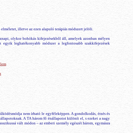
lméletet, illetve az ezen alapuló terápiás módszert jelöli.
öznapi, olykor bohókás kifejezésekből áll, amelyek azonban mélyen
az egyik leghatékonyabb módszer a legfontosabb szakkifejezések
elem
g
űködésmódja nem írható le egyféleképpen. A gondolkodás, érzés és
llapotoknak. A TA három fő énállapotot különít el, s ezeket a nagy
lasszikussá vált módon – az emberi személy egészét három, egymásra