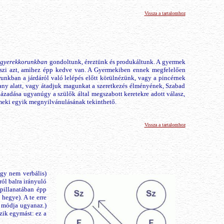
Vissza a tartalomhoz
gyerekkorunkban
gondoltunk, éreztünk és produkáltunk. A gyermek
l teszi azt, amihez épp kedve van. A Gyermekiben ennek megfelelően
unkban a járdáról való lelépés előtt körülnézünk, vagy a pincérnek
ny alatt, vagy átadjuk magunkat a szeretkezés élményének, Szabad
zadása ugyanúgy a szülők által megszabott keretekre adott válasz,
rmeki egyik megnyilvánulásának tekinthető.
Vissza a tartalomhoz
gy nem verbális)
ról balra irányuló
 pillanatában épp
hegye). A te erre
s módja ugyanaz.)
zik egymást: ez a