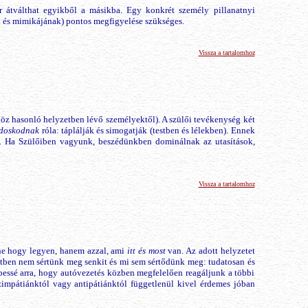
 átválthat egyikből a másikba. Egy konkrét személy pillanatnyi
k és mimikájának) pontos megfigyelése szükséges.
Vissza a tartalomhoz
öz hasonló helyzetben lévő személyektől). A szülői tevékenység két
doskodnak
róla: táplálják és simogatják (testben és lélekben). Ennek
. Ha Szülőiben vagyunk, beszédünkben dominálnak az utasítások,
Vissza a tartalomhoz
ne hogy legyen, hanem azzal, ami
itt és most
van. Az adott helyzetet
ttben nem sértünk meg senkit és mi sem sértődünk meg: tudatosan és
pessé arra, hogy autóvezetés közben megfelelően reagáljunk a többi
szimpátiánktól vagy antipátiánktól függetlenül kivel érdemes jóban