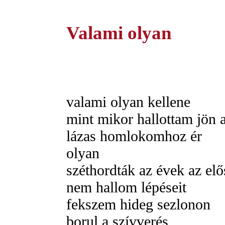
Valami olyan
valami olyan kellene
mint mikor hallottam jön
lázas homlokomhoz ér
olyan
széthordták az évek az elő
nem hallom lépéseit
fekszem hideg sezlonon
borul a szívverés