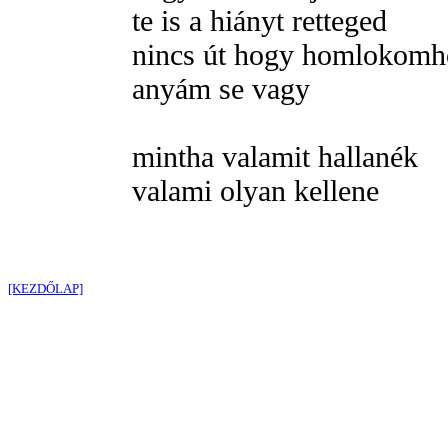
te is a hiányt retteged
nincs út hogy homlokomho
anyám se vagy
mintha valamit hallanék
valami olyan kellene
[KEZDŐLAP]